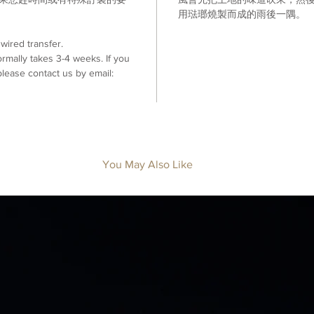
。
用琺瑯燒製而成的雨後一隅
。
ired transfer.
mally takes 3-4 weeks. If you
lease contact us by email:
You May Also Like