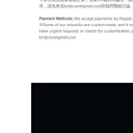
求，請先來信bmfjcom@gmail.com與我們聯絡討論
Payment Methods:
We accept payments by Paypal, w
※Some of our artworks are custom-made, and it nor
have urgent requests or needs for customization, p
bmfjcom@gmail.com