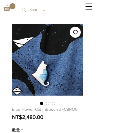
Blue Flower Cat - Brooch #FCBRO5
価
NT$2,480.00
格
数量
*