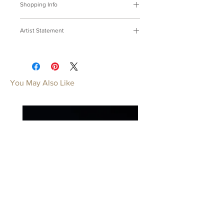
Shopping Info
付款方式 :
我們接受轉帳匯款。
Artist Statement
※部分商品需要重新訂製，需要3-4週
時間處理，如果您趕時間或有特殊訂製
小花貓系列
的要求，請先來信bmfjcom@gmail.com
換上美麗的花色我們都是高級貓。
與我們聯絡討論。
Fancy Cats Series
You May Also Like
Payment Methods:
We accept
Put on leopards' furs, Disguise with
payments by wired transfer.
tigers' roars, On your laps tenderly
※Some of our artworks are custom-
purrs, Cats are every owner's
made, and it normally takes 3-4 weeks.
preciouses.
If you have urgent requests or needs
for customization, please contact us
by email: bmfjcom@gmail.com
Taipei
Taipei